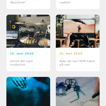
låsesmed?
realitet
10. juni 2020
14. mai 2020
Innred ditt eget
Kjøp din nye HDMI kabel
hobbyrom
på nett