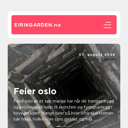
EIRIKGARDEN.
no
07. august 2026
Hilde Sofie Bakken
Feier oslo
Feier oslo er et søk mange har når de trenger trygg
og profesjonell hjelp til skorstein og fyringsanlegg i
hovedstaden. Mange lurer på hvor ofte skorsteinen
bør feies, hvilke krav som gjelder, og hva ...