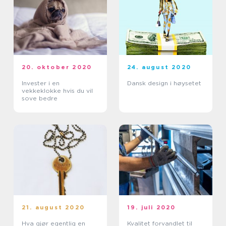
20. oktober 2020
24. august 2020
Invester i en
Dansk design i høysetet
vekkeklokke hvis du vil
sove bedre
21. august 2020
19. juli 2020
Hva gjør egentlig en
Kvalitet forvandlet til