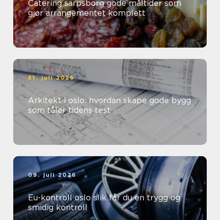
Catering sarpsborg gode måltider som
gjør arrangementet komplett
31. juli 2026
Arkitekt i oslo: hvordan skape gode bygg
som tåler tidens test
09. juli 2026
Eu-kontroll oslo slik får du en trygg og
smidig kontroll