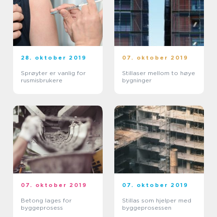
28. oktober 2019
07. oktober 2019
Sprøyter er vanlig for
Stillaser mellom to høye
rusmisbrukere
bygninger
07. oktober 2019
07. oktober 2019
Betong lages for
Stillas som hjelper med
byggeprosess
byggeprosessen