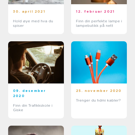
30. april 2021
12. februar 2021
Hold øye med hva du
Finn din perfekte lampe i
spiser
lampebutikk på nett
09. desember
25. november 2020
2020
Trenger du hdmi kabler?
Finn din Trafikkskole i
Giske