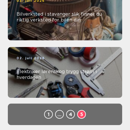
03. juli 2026
Bilverksted i stavanger slik finner du
riktig verksted for bilen din
02. juli 2026
Elektriker lørenskog trygg strøm i
hverdagen
1
…
4
5