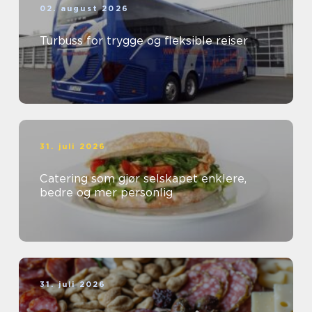
02. august 2026
Turbuss for trygge og fleksible reiser
31. juli 2026
Catering som gjør selskapet enklere,
bedre og mer personlig
31. juli 2026