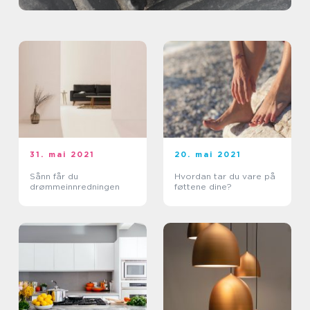
31. mai 2021
20. mai 2021
Sånn får du
Hvordan tar du vare på
drømmeinnredningen
føttene dine?