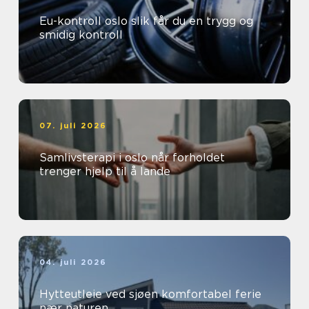
Eu-kontroll oslo slik får du en trygg og
smidig kontroll
07. juli 2026
Samlivsterapi i oslo når forholdet
trenger hjelp til å lande
04. juli 2026
Hytteutleie ved sjøen komfortabel ferie
nær naturen