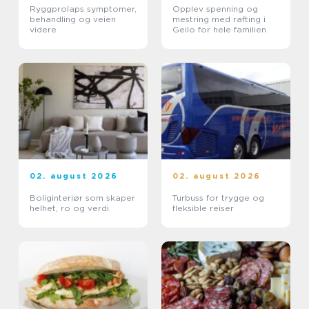
Ryggprolaps symptomer,
Opplev spenning og
behandling og veien
mestring med rafting i
videre
Geilo for hele familien
02. august 2026
02. august 2026
Boliginteriør som skaper
Turbuss for trygge og
helhet, ro og verdi
fleksible reiser