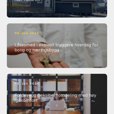
04. juli 2026
Låsesmed i eidsvoll tryggere hverdag for
bolig og næringsbygg
03. juli 2026
Foldevegg fleksibel romdeling med høy
lydkomfort