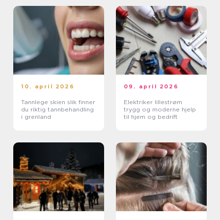
10. april 2026
09. april 2026
Tannlege skien slik finner
Elektriker lillestrøm
du riktig tannbehandling
trygg og moderne hjelp
i grenland
til hjem og bedrift