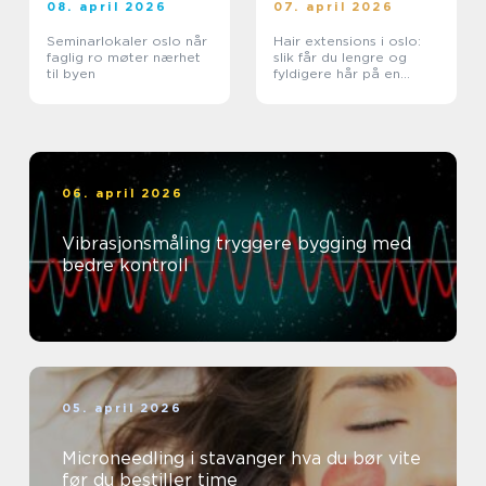
08. april 2026
07. april 2026
Seminarlokaler oslo når
Hair extensions i oslo:
faglig ro møter nærhet
slik får du lengre og
til byen
fyldigere hår på en
skånsom måte
06. april 2026
Vibrasjonsmåling tryggere bygging med
bedre kontroll
05. april 2026
Microneedling i stavanger hva du bør vite
før du bestiller time