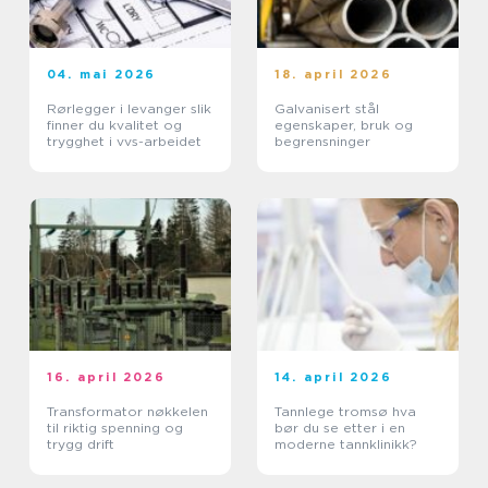
04. mai 2026
18. april 2026
Rørlegger i levanger slik
Galvanisert stål
finner du kvalitet og
egenskaper, bruk og
trygghet i vvs-arbeidet
begrensninger
16. april 2026
14. april 2026
Transformator nøkkelen
Tannlege tromsø hva
til riktig spenning og
bør du se etter i en
trygg drift
moderne tannklinikk?