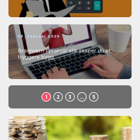
05. februar 2026
Brannvern i praksis: slik skaper du et
tryggere bygg
1
2
3
…
5