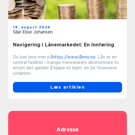
18. august 2024
Silje Elise Johansen
Navigering i Lånemarkedet: En Innføring
Du kan lese mer på
https://www.lånno.no
. Lån er en
sentral fasilitet i mange menneskers økonomiske liv,
enten det gjelder å kjøpe et hjem, en bil, finansiere
utdannin...
Læs artiklen
Adresse