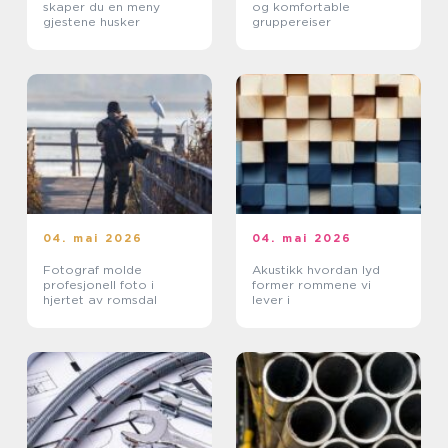
skaper du en meny
og komfortable
gjestene husker
gruppereiser
04. mai 2026
04. mai 2026
Fotograf molde
Akustikk hvordan lyd
profesjonell foto i
former rommene vi
hjertet av romsdal
lever i