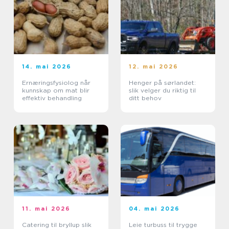
14. mai 2026
12. mai 2026
Ernæringsfysiolog når
Henger på sørlandet:
kunnskap om mat blir
slik velger du riktig til
effektiv behandling
ditt behov
11. mai 2026
04. mai 2026
Catering til bryllup slik
Leie turbuss til trygge