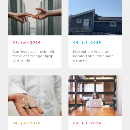
07. juli 2026
04. juli 2026
Samlivsterapi i oslo når
Hytteutleie ved sjøen
forholdet trenger hjelp
komfortabel ferie nær
til å lande
naturen
04. juli 2026
03. juli 2026