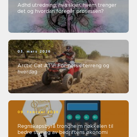
Adhd utredning: hva skjer, hvem trenger
det og hvordan foregår prosessen?
03. mars 2026
Arctic Cat ATV: For norsk terreng og
hverdag
09. februar 2026
Regnskapsbyrå trondheim nøkkelen til
bedre styring av bedriftens økonomi