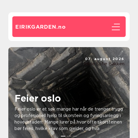
EIRIKGARDEN.
no
07. august 2026
Hilde Sofie Bakken
Feier oslo
Feier oslo er et søk mange har når de trenger trygg
og profesjonell hjelp til skorstein og fyringsanlegg i
hovedstaden. Mange lurer på hvor ofte skorsteinen
bør feies, hvilke krav som gjelder, og hva ...