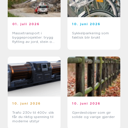
01. juli 2026
10. juni 2026
Massetransport i
Sykkelparkering som
byggeprosjekter: trygg
faktisk blir brukt
flytting av jord, stein og
grus
10. juni 2026
10. juni 2026
Trafo 230v til 400v: slik
Gjerdestolper som gir
får du riktig spenning til
solide og varige gjerder
moderne utstyr