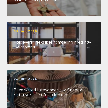
03. juli 2026
Foldevegg fleksibel romdeling med høy
lydkomfort
03. juli 2026
Bilverksted i stavanger slik finner du
riktig verksted for bilen din