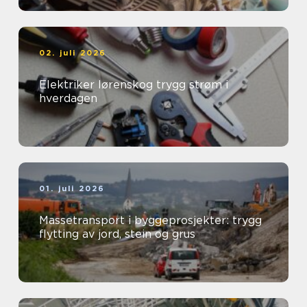
02. juli 2026
Elektriker lørenskog trygg strøm i
hverdagen
01. juli 2026
Massetransport i byggeprosjekter: trygg
flytting av jord, stein og grus