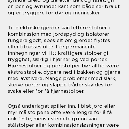
sylinderdreid og deretter delt og faset, gir
en pen og avrundet kant som både ser bra ut
og er tryggere for dyr og mennesker.
Til elektriske gjerder kan lettere stolper i
kombinasjon med jordspyd og isolatorer
fungere godt, spesielt om gjerdet flyttes
eller tilpasses ofte. For permanente
innhegninger vil litt kraftigere stolper gi
trygghet, særlig i hjørner og ved porter.
Hjørnestolper og portstolper bør alltid være
ekstra stabile, dypere ned i bakken og gjerne
med avstivere. Mange problemer med slark,
skeive porter og slappe tråder skyldes for
svake eller for få hjørnestolper.
Også underlaget spiller inn. I bløt jord eller
myr må stolpene ofte være lengre for å få
nok feste, mens i steinete grunn kan
stålstolper eller kombinasjonsløsninger være