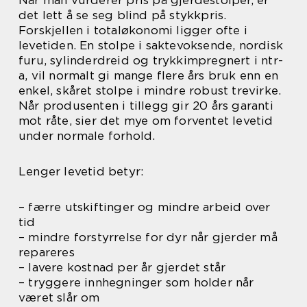
Når man vurderer pris på gjerdestolper, er
det lett å se seg blind på stykkpris.
Forskjellen i totaløkonomi ligger ofte i
levetiden. En stolpe i saktevoksende, nordisk
furu, sylinderdreid og trykkimpregnert i ntr-
a, vil normalt gi mange flere års bruk enn en
enkel, skåret stolpe i mindre robust trevirke.
Når produsenten i tillegg gir 20 års garanti
mot råte, sier det mye om forventet levetid
under normale forhold.
Lenger levetid betyr:
– færre utskiftinger og mindre arbeid over
tid
– mindre forstyrrelse for dyr når gjerder må
repareres
– lavere kostnad per år gjerdet står
– tryggere innhegninger som holder når
været slår om