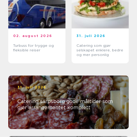
02. august 2026
31. juli 2026
Turbuss for trygge og
Catering som gjør
fleksible reiser
selskapet enklere, bedre
og mer personlig
31. juli 2026
Catering sarpsborg gode måltider som
gjør arrangementet komplett