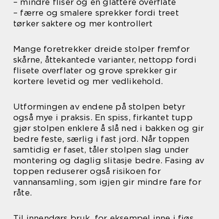
– mindre fliser og en glattere overflate
– færre og smalere sprekker fordi treet
tørker saktere og mer kontrollert
Mange foretrekker dreide stolper fremfor
skårne, åttekantede varianter, nettopp fordi
flisete overflater og grove sprekker gir
kortere levetid og mer vedlikehold.
Utformingen av endene på stolpen betyr
også mye i praksis. En spiss, firkantet tupp
gjør stolpen enklere å slå ned i bakken og gir
bedre feste, særlig i fast jord. Når toppen
samtidig er faset, tåler stolpen slag under
montering og daglig slitasje bedre. Fasing av
toppen reduserer også risikoen for
vannansamling, som igjen gir mindre fare for
råte.
Til innendørs bruk, for eksempel inne i fjøs