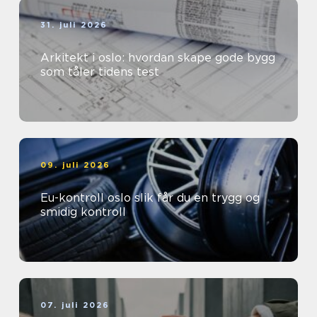
31. juli 2026
Arkitekt i oslo: hvordan skape gode bygg
som tåler tidens test
09. juli 2026
Eu-kontroll oslo slik får du en trygg og
smidig kontroll
07. juli 2026