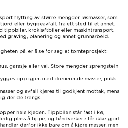
nsport flytting av større mengder løsmasser, som
tjord eller byggeavfall, fra ett sted til et annet.
 tippbiler, krokløftbiler eller maskintransport,
d graving, planering og annet grunnarbeid.
igheten på, er å se for seg et tomteprosjekt:
hus, garasje eller vei. Store mengder sprengstein
 bygges opp igjen med drenerende masser, pukk
masser og avfall kjøres til godkjent mottak, mens
ig der de trengs.
opper hele kjeden. Tippbilen står fast i kø,
edig plass å tippe, og håndverkere får ikke gjort
 handler derfor ikke bare om å kjøre masser, men