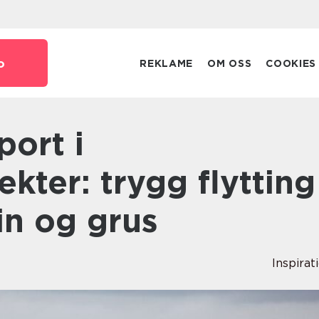
o
REKLAME
OM OSS
COOKIES
kter: trygg flytting
ein og grus
Inspirat