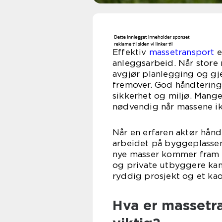
Effektiv
massetransport
e
anleggsarbeid. Når store m
avgjør planlegging og gj
fremover. God håndtering
sikkerhet og miljø. Mange
nødvendig når massene ikke
Når en erfaren aktør håndt
arbeidet på byggeplassen 
nye masser kommer fram t
og private utbyggere kan
ryddig prosjekt og et kao
Hva er massetra