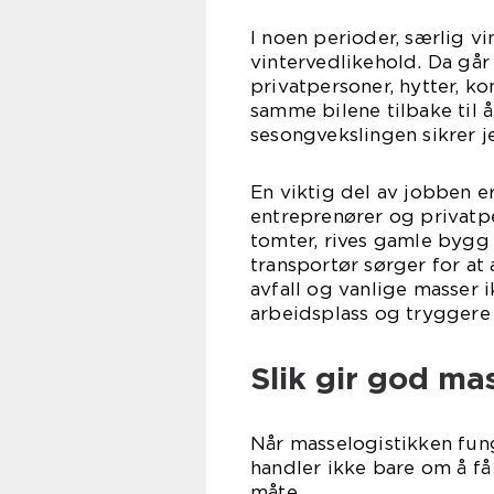
I noen perioder, særlig vin
vintervedlikehold. Da går
privatpersoner, hytter, k
samme bilene tilbake til 
sesongvekslingen sikrer je
En viktig del av jobben e
entreprenører og privatpe
tomter, rives gamle bygg 
transportør sørger for at 
avfall og vanlige masser 
arbeidsplass og tryggere 
Slik gir god ma
Når masselogistikken fung
handler ikke bare om å få
måte.