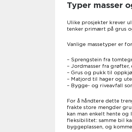
Typer masser og
Ulike prosjekter krever 
tenker primært på grus o
Vanlige massetyper er fo
– Sprengstein fra tomteg
– Jordmasser fra grøfter,
– Grus og pukk til oppkjø
– Matjord til hager og u
– Bygge- og riveavfall so
For å håndtere dette treng
frakte store mengder grus
kan man enkelt hente og l
fleksibilitet: samme bil k
byggeplassen, og komme 