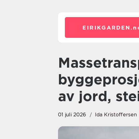
EIRIKGARDEN.
n
Massetransport i
byggeprosje
av jord, st
01 juli 2026
Ida Kristoffersen