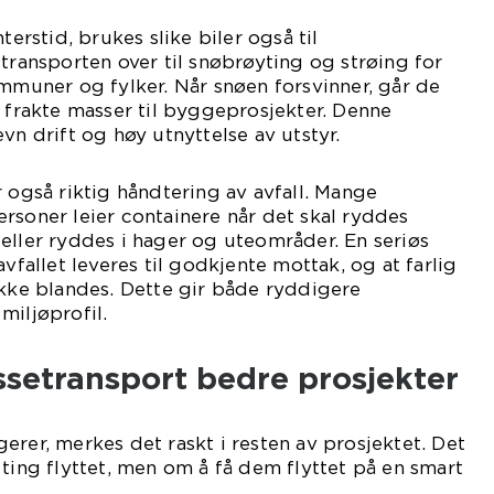
terstid, brukes slike biler også til
 transporten over til snøbrøyting og strøing for
ommuner og fylker. Når snøen forsvinner, går de
å frakte masser til byggeprosjekter. Denne
vn drift og høy utnyttelse av utstyr.
r også riktig håndtering av avfall. Mange
rsoner leier containere når det skal ryddes
eller ryddes i hager og uteområder. En seriøs
avfallet leveres til godkjente mottak, og at farlig
ikke blandes. Dette gir både ryddigere
miljøprofil.
ssetransport bedre prosjekter
erer, merkes det raskt i resten av prosjektet. Det
 ting flyttet, men om å få dem flyttet på en smart