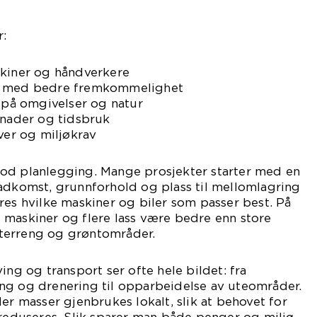
r:
skiner og håndverkere
s med bedre fremkommelighet
r på omgivelser og natur
tnader og tidsbruk
over og miljøkrav
od planlegging. Mange prosjekter starter med en
 adkomst, grunnforhold og plass til mellomlagring
res hvilke maskiner og biler som passer best. På
 maskiner og flere lass være bedre enn store
terreng og grøntområder.
ing og transport ser ofte hele bildet: fra
ng og drenering til opparbeidelse av uteområder.
er masser gjenbrukes lokalt, slik at behovet for
 reduseres. Slik sparer man både penger og miljø.