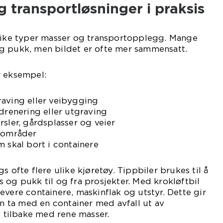
 transportløsninger i praksis
ulike typer masser og transportopplegg. Mange
g pukk, men bildet er ofte mer sammensatt.
r eksempel:
raving eller veibygging
 drenering eller utgraving
rsler, gårdsplasser og veier
teområder
m skal bort i containere
s ofte flere ulike kjøretøy. Tippbiler brukes til å
 og pukk til og fra prosjekter. Med krokløftbil
evere containere, maskinflak og utstyr. Dette gir
an ta med en container med avfall ut av
tilbake med rene masser.