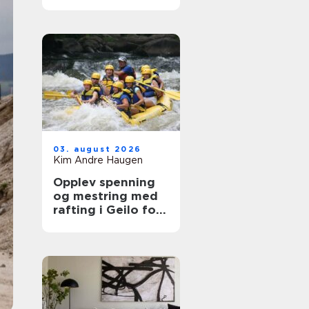
veien videre
03. august 2026
Kim Andre Haugen
Opplev spenning
og mestring med
rafting i Geilo for
hele familien