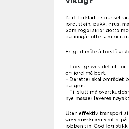
viktig?
Kort forklart er massetra
jord, stein, pukk, grus, ma
Som regel skjer dette med
og inngår ofte sammen me
En god måte å forstå vikt
– Først graves det ut for 
og jord må bort.
– Deretter skal området
og grus.
– Til slutt må overskudds
nye masser leveres nøyakt
Uten effektiv transport st
gravemaskinen venter på l
jobben sin. God logistikk