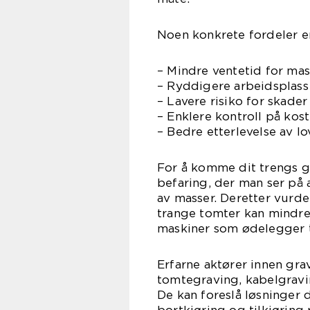
Noen konkrete fordeler e
– Mindre ventetid for ma
– Ryddigere arbeidsplas
– Lavere risiko for skade
– Enklere kontroll på kos
– Bedre etterlevelse av l
For å komme dit trengs g
befaring, der man ser på
av masser. Deretter vurde
trange tomter kan mindre
maskiner som ødelegger 
Erfarne aktører innen grav
tomtegraving, kabelgravi
De kan foreslå løsninger d
bortkjøring og tilkjøring