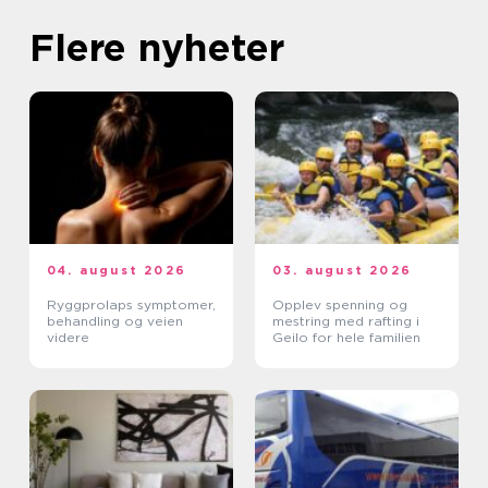
Flere nyheter
04. august 2026
03. august 2026
Ryggprolaps symptomer,
Opplev spenning og
behandling og veien
mestring med rafting i
videre
Geilo for hele familien