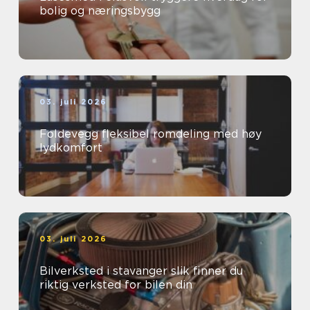
bolig og næringsbygg
03. juli 2026
Foldevegg fleksibel romdeling med høy
lydkomfort
03. juli 2026
Bilverksted i stavanger slik finner du
riktig verksted for bilen din