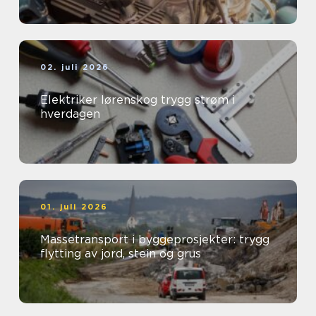
02. juli 2026
Elektriker lørenskog trygg strøm i
hverdagen
01. juli 2026
Massetransport i byggeprosjekter: trygg
flytting av jord, stein og grus