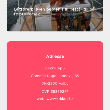
Båtførerprøven bergen slik består du på
første forsøk
Adresse
web:
www.klikko.dk/