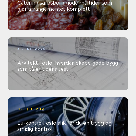
Catering sarpsborg gode måltider som
gjør arrangementet komplett
31. juli 2026
Arkitekt i oslo: hvordan skape gode bygg
som tåler tidens test
09. juli 2026
Eu-kontroll oslo slik får du en trygg og
smidig kontroll