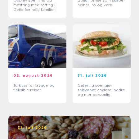
Opplev spenning og
Boliginteriør som skaper
mestring med rafting i
helhet, ro og verdi
Geilo for hele familien
02. august 2026
31. juli 2026
Turbuss for trygge og
Catering som gjør
fleksible reiser
selskapet enklere, bedre
og mer personlig
31. juli 2026