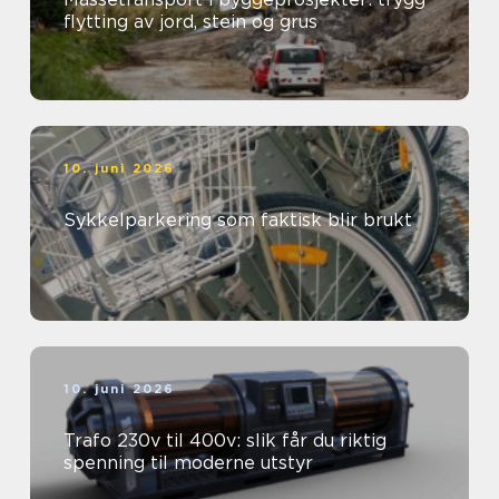
flytting av jord, stein og grus
10. juni 2026
Sykkelparkering som faktisk blir brukt
10. juni 2026
Trafo 230v til 400v: slik får du riktig
spenning til moderne utstyr