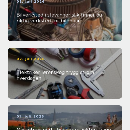
03. juli 2026
Bilverksted i stavanger slik finner du
riktig verksted for bilen din
02. juli 2026
Elektriker lørenskog trygg strøm i
hverdagen
01. juli 2026
Massetransport i byggeprosjekter: trygg