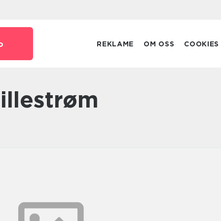
o
REKLAME
OM OSS
COOKIES
Lillestrøm