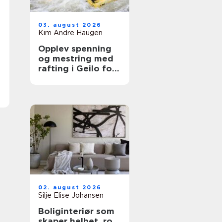
03. august 2026
Kim Andre Haugen
Opplev spenning
og mestring med
rafting i Geilo for
hele familien
02. august 2026
Silje Elise Johansen
Boliginteriør som
skaper helhet, ro