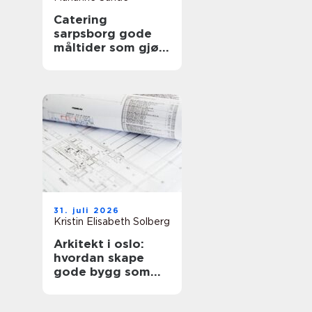
Catering
sarpsborg gode
måltider som gjør
arrangementet
komplett
31. juli 2026
Kristin Elisabeth Solberg
Arkitekt i oslo:
hvordan skape
gode bygg som
tåler tidens test