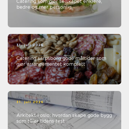
Catering som gjør selskapet enklere,
bedre og mer personlig
31. juli 2026
Catering sarpsborg gode måltider som
gjør arrangementet komplett
31. juli 2026
Arkitekt i oslo: hvordan skape gode bygg
som tåler tidens test