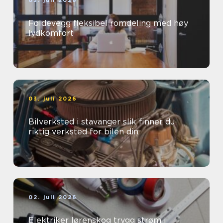
03. juli 2026
Foldevegg fleksibel romdeling med høy
lydkomfort
03. juli 2026
Bilverksted i stavanger slik finner du
riktig verksted for bilen din
02. juli 2026
Elektriker lørenskog trygg strøm i