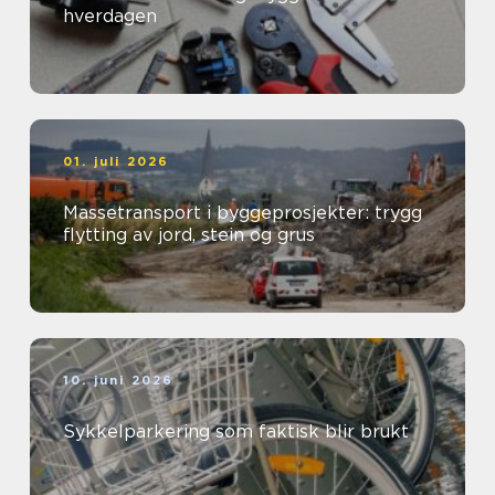
hverdagen
01. juli 2026
Massetransport i byggeprosjekter: trygg
flytting av jord, stein og grus
10. juni 2026
Sykkelparkering som faktisk blir brukt