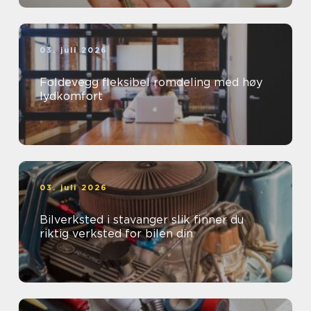
03. juli 2026
Foldevegg fleksibel romdeling med høy
lydkomfort
03. juli 2026
Bilverksted i stavanger slik finner du
riktig verksted for bilen din