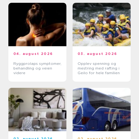
04. august 2026
03. august 2026
Ryggprolaps symptomer,
Opplev spenning og
behandling og veien
mestring med rafting i
videre
Geilo for hele familien
02. august 2026
02. august 2026