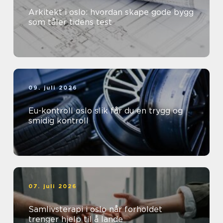
Arkitekt i oslo: hvordan skape gode bygg
som tåler tidens test
09. juli 2026
Eu-kontroll oslo slik får du en trygg og
smidig kontroll
07. juli 2026
Samlivsterapi i oslo når forholdet
trenger hjelp til å lande