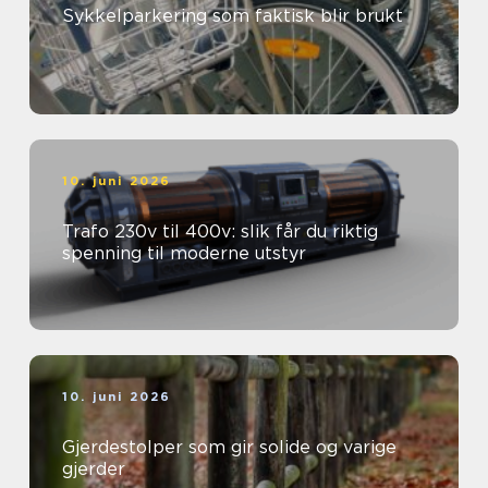
Sykkelparkering som faktisk blir brukt
10. juni 2026
Trafo 230v til 400v: slik får du riktig
spenning til moderne utstyr
10. juni 2026
Gjerdestolper som gir solide og varige
gjerder