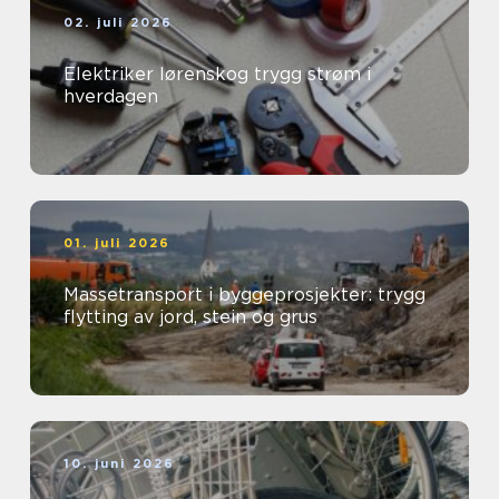
02. juli 2026
Elektriker lørenskog trygg strøm i
hverdagen
01. juli 2026
Massetransport i byggeprosjekter: trygg
flytting av jord, stein og grus
10. juni 2026