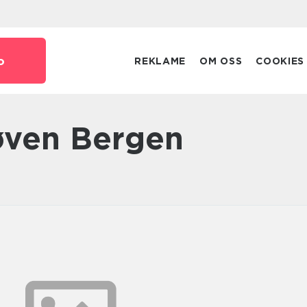
o
REKLAME
OM OSS
COOKIES
røven Bergen