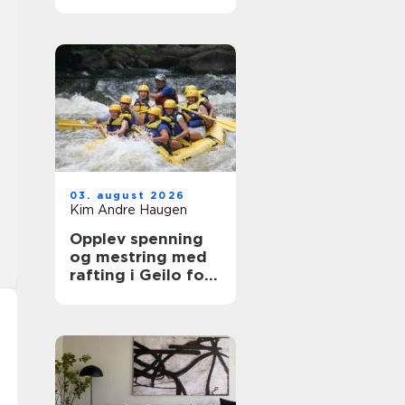
veien videre
03. august 2026
Kim Andre Haugen
Opplev spenning
og mestring med
rafting i Geilo for
hele familien