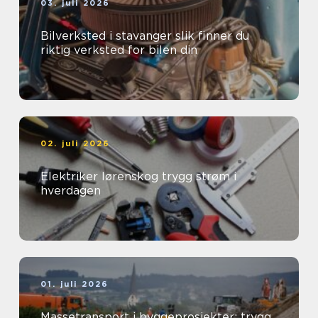
03. juli 2026
Bilverksted i stavanger slik finner du
riktig verksted for bilen din
02. juli 2026
Elektriker lørenskog trygg strøm i
hverdagen
01. juli 2026
Massetransport i byggeprosjekter: trygg