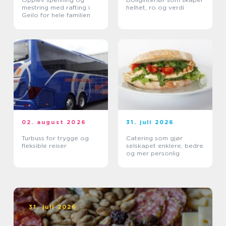
mestring med rafting i
helhet, ro og verdi
Geilo for hele familien
02. august 2026
31. juli 2026
Turbuss for trygge og
Catering som gjør
fleksible reiser
selskapet enklere, bedre
og mer personlig
31. juli 2026