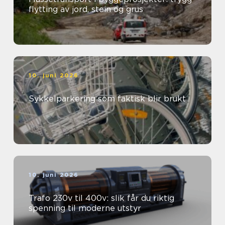
flytting av jord, stein og grus
10. juni 2026
Sykkelparkering som faktisk blir brukt
10. juni 2026
Trafo 230v til 400v: slik får du riktig
spenning til moderne utstyr