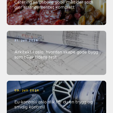
Catering sarpsborg gode måltider som
gjør arrangementet komplett
31. juli 2026
Arkitekt i oslo: hvordan skape gode bygg
som tåler tidens test
09. juli 2026
Eu-kontroll oslo slik får du en trygg og
smidig kontroll