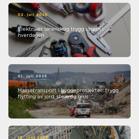
02. juli 2026
Elektriker lørenskog trygg strøm i
hverdagen
01. juli 2026
Massetransport i byggeprosjekter: trygg
flytting av jord, stein og grus
10. juni 2026