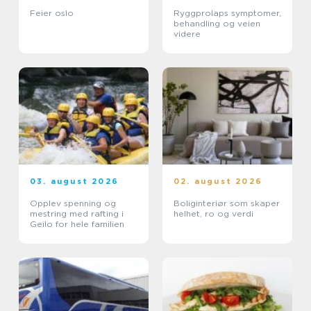
Feier oslo
Ryggprolaps symptomer,
behandling og veien
videre
03. august 2026
02. august 2026
Opplev spenning og
Boliginteriør som skaper
mestring med rafting i
helhet, ro og verdi
Geilo for hele familien