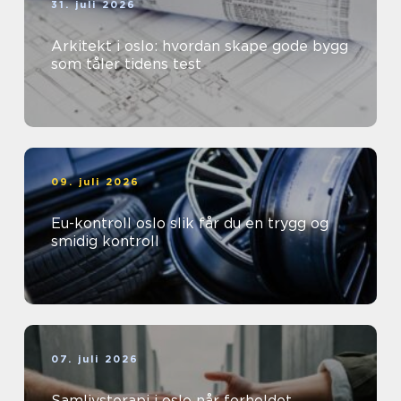
31. juli 2026
Arkitekt i oslo: hvordan skape gode bygg
som tåler tidens test
09. juli 2026
Eu-kontroll oslo slik får du en trygg og
smidig kontroll
07. juli 2026
Samlivsterapi i oslo når forholdet