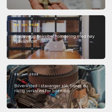
03. juli 2026
Foldevegg fleksibel romdeling med høy
lydkomfort
03. juli 2026
Bilverksted i stavanger slik finner du
riktig verksted for bilen din