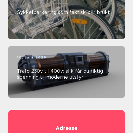
Sykkelparkering som faktisk blir brukt
10. juni 2026
Trafo 230v til 400v: slik får du riktig
spenning til moderne utstyr
Adresse