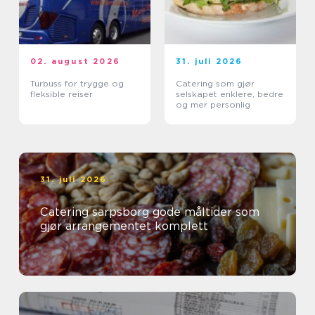
02. august 2026
31. juli 2026
Turbuss for trygge og
Catering som gjør
fleksible reiser
selskapet enklere, bedre
og mer personlig
31. juli 2026
Catering sarpsborg gode måltider som
gjør arrangementet komplett