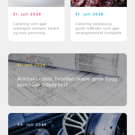
31. juli 2026
31. juli 2026
Catering som gjør
Catering sarpsborg
selskapet enklere, bedre
gode måltider som gjør
og mer personlig
arrangementet komplett
31. juli 2026
Arkitekt i oslo: hvordan skape gode bygg
som tåler tidens test
09. juli 2026