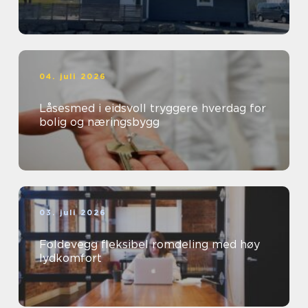
04. juli 2026
Låsesmed i eidsvoll tryggere hverdag for
bolig og næringsbygg
03. juli 2026
Foldevegg fleksibel romdeling med høy
lydkomfort