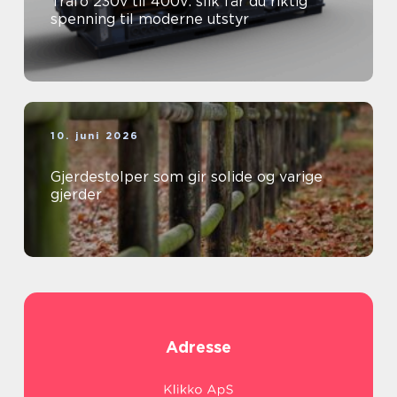
Trafo 230v til 400v: slik får du riktig
spenning til moderne utstyr
10. juni 2026
Gjerdestolper som gir solide og varige
gjerder
Adresse