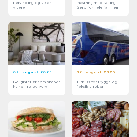
behandling og veien
mestring med rafting i
videre
Geilo for hele familien
02. august 2026
02. august 2026
Boliginteriør som skaper
Turbuss for trygge og
helhet, ro og verdi
fleksible reiser