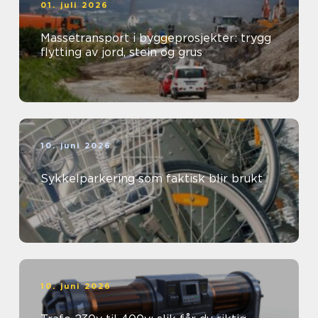
01. juli 2026
Massetransport i byggeprosjekter: trygg
flytting av jord, stein og grus
10. juni 2026
Sykkelparkering som faktisk blir brukt
10. juni 2026