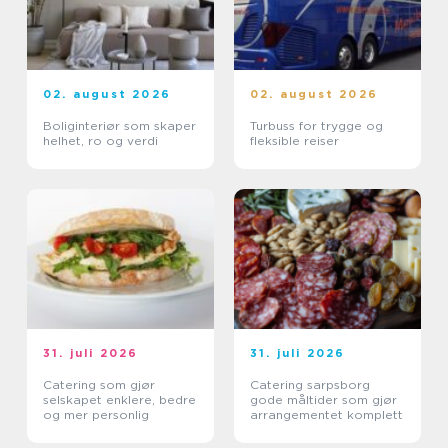
02. august 2026
02. august 2026
Boliginteriør som skaper
Turbuss for trygge og
helhet, ro og verdi
fleksible reiser
31. juli 2026
31. juli 2026
Catering som gjør
Catering sarpsborg
selskapet enklere, bedre
gode måltider som gjør
og mer personlig
arrangementet komplett