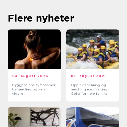
Flere nyheter
04. august 2026
03. august 2026
Ryggprolaps symptomer,
Opplev spenning og
behandling og veien
mestring med rafting i
videre
Geilo for hele familien