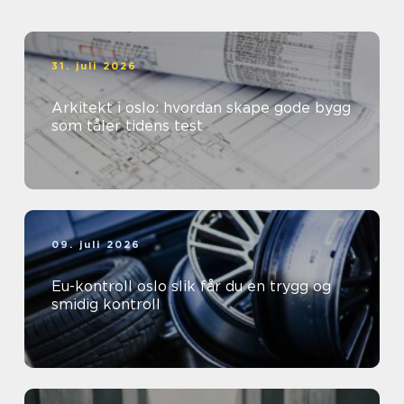
31. juli 2026
Arkitekt i oslo: hvordan skape gode bygg
som tåler tidens test
09. juli 2026
Eu-kontroll oslo slik får du en trygg og
smidig kontroll