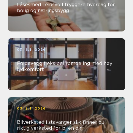
Låsesmed i eidsvoll tryggere hverdag for
bolig og næringsbygg
03. juli 2026
Foldevegg fleksibel romdeling med høy
lydkomfort
03. juli 2026
Bilverksted i stavanger slik finner du
riktig verksted for bilen din