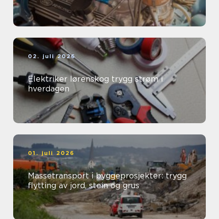
02. juli 2026
Elektriker lørenskog trygg strøm i
hverdagen
01. juli 2026
Massetransport i byggeprosjekter: trygg
flytting av jord, stein og grus