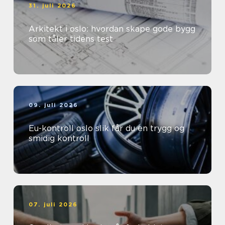
31. juli 2026
Arkitekt i oslo: hvordan skape gode bygg
som tåler tidens test
09. juli 2026
Eu-kontroll oslo slik får du en trygg og
smidig kontroll
07. juli 2026