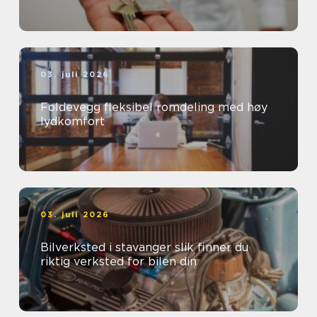
03. juli 2026
Foldevegg fleksibel romdeling med høy
lydkomfort
03. juli 2026
Bilverksted i stavanger slik finner du
riktig verksted for bilen din